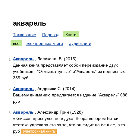
акварель
Толкование
Перевод
Книги
все
электронные книги
аудиокниги
Акварель
, Лепикашъ В. (2015)
1
Данная книга представляет собой переиздание двух
учебников - "Отмывка тушью" и"Акварель" из подписных…
355 руб
Акварель
, Андрияки С. (2014)
2
Вашему вниманию предлагается издание "Акварель" 688
руб
Акварель
, Александр Грин (1928)
3
«Клиссон проснулся не в духе. Вчера вечером Бетси
жестоко упрекала его за то, что он сидит на ее шее, в то…
руб
электронная книга